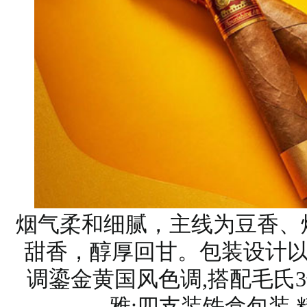
烟气柔和细腻，主线为豆香、
甜香，醇厚回甘。包装设计以
调鎏金黄国风色调,搭配毛氏
雅;四支装铁盒包装,