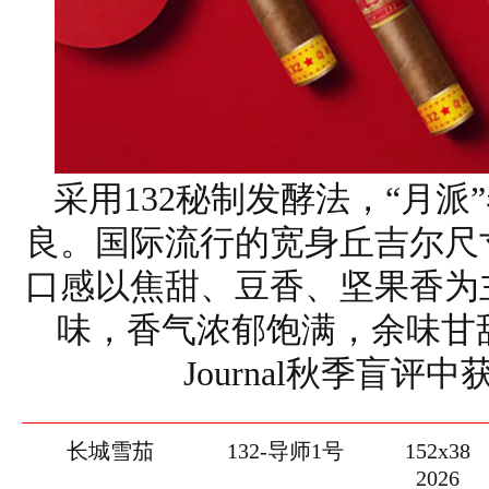
采用132秘制发酵法，“月派
良。国际流行的宽身丘吉尔尺
口感以焦甜、豆香、坚果香为
味，香气浓郁饱满，余味甘甜。2
Journal秋季盲评中
长城雪茄
132-导师1号
152x38
2026