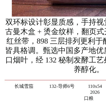
双环标设计彰显质感，手持视
古曼木盒 + 烫金纹样，翻页
红丝带，898 三层排列更利
皆具格调。甄选中国多产地优质
口烟叶，经 132 秘制发酵工
养醇化。
长城雪茄
132-导师6号
110x54
2026
口粮