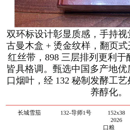
双环标设计彰显质感，手持视
古曼木盒 + 烫金纹样，翻页
红丝带，898 三层排列更利
皆具格调。甄选中国多产地优质
口烟叶，经 132 秘制发酵工
养醇化。
长城雪茄
132-导师1号
152x38
2026
口粮