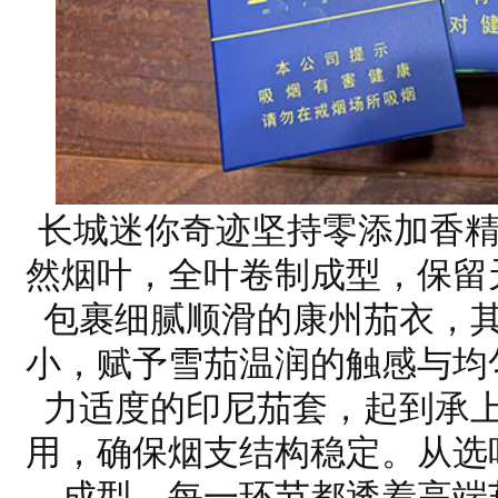
长城迷你奇迹坚持零添加香精
然烟叶，全叶卷制成型，保留
包裹细腻顺滑的康州茄衣，
小，赋予雪茄温润的触感与均
力适度的印尼茄套，起到承
用，确保烟支结构稳定。从选
成型，每一环节都透着高端