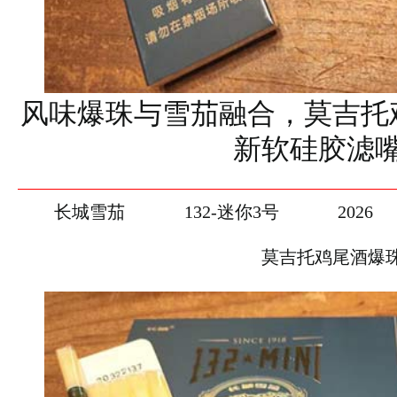
风味爆珠与雪茄融合，莫吉托
新软硅胶滤
长城雪茄
132-迷你3号
2026
莫吉托鸡尾酒爆