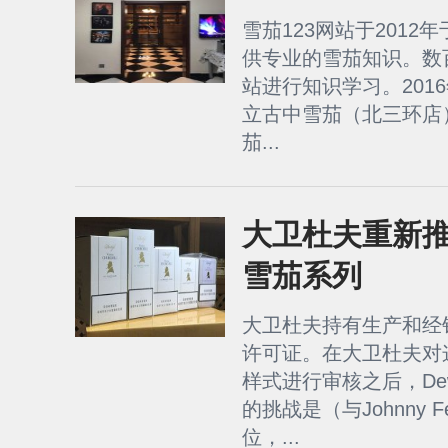
雪茄123网站于201
供专业的雪茄知识。数
站进行知识学习。201
立古中雪茄（北三环店
茄...
大卫杜夫重新推
雪茄系列
大卫杜夫持有生产和经
许可证。在大卫杜夫对
样式进行审核之后，DewGib
的挑战是（与Johnny F
位，...