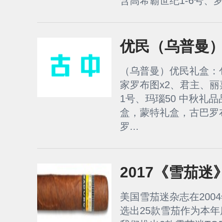
含高希霸世纪1-6号、罗
优民（乌普曼
（乌普曼）优民礼盒：包
家罗布图x2、君主、
1号、玛瑙50 中秋礼
盒，蒙特礼盒，古巴罗
罗...
2017《雪茄
美国雪茄迷杂志在2004
选出25款雪茄作为本年