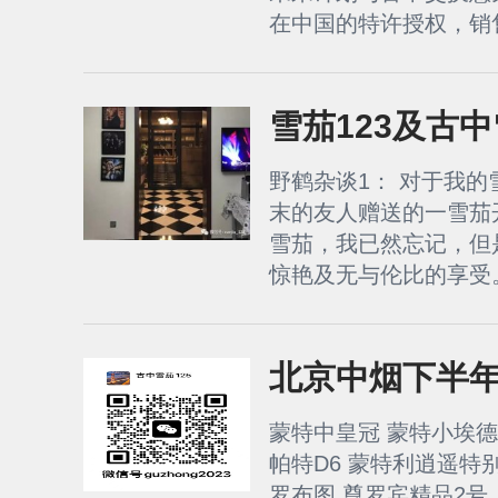
在中国的特许授权，销售
雪茄123及古
野鹤杂谈1： 对于我的
末的友人赠送的一雪茄
雪茄，我已然忘记，但
惊艳及无与伦比的享受。
北京中烟下半
蒙特中皇冠 蒙特小埃德蒙
帕特D6 蒙特利逍遥特
罗布图 尊罗宾精品2号（