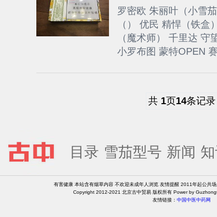
罗密欧 朱丽叶（小雪茄
（） 优民 精悍（铁盒
（魔术师） 千里达 守望
小罗布图 蒙特OPEN 赛艇
共
1
页
14
条记录
目录
雪茄型号
新闻
知
有害健康 本站含有烟草内容 不欢迎未成年人浏览 友情提醒 2011年起公共
Copyright 2012-2021 北京古中贸易 版权所有 Power by Guzhongt
友情链接：
中国中医中药网