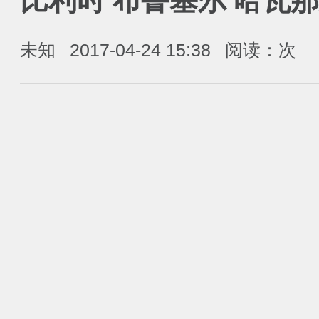
比利时 布鲁塞尔 哈瓦
未知
2017-04-24 15:38
阅读：
次