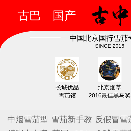
古巴
国产
中国北京国行雪茄
SINCE 2016
长城优品
北京烟草
雪茄馆
2016最佳黑马奖
中烟雪茄型
雪茄新手教
反假冒雪
号
程
课程