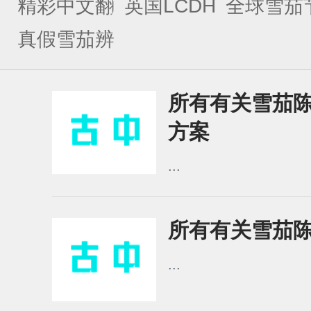
精彩中文翻
英国LCDH
全球雪茄
译
雪茄店长
真假雪茄辨
别
所有有关雪茄陈年I
方案
...
所有有关雪茄陈年I
...