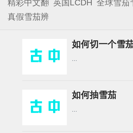
精彩中文翻
英国LCDH
全球雪茄
译
雪茄店长
真假雪茄辨
别
如何切一个雪
...
如何抽雪茄
...