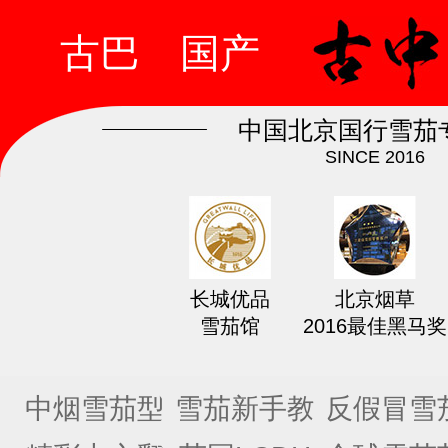
古巴
国产
中国北京国行雪茄
SINCE 2016
长城优品
北京烟草
雪茄馆
2016最佳黑马奖
中烟雪茄型
雪茄新手教
反假冒雪
号
程
课程